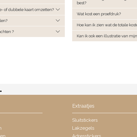
best?
le- of dubbele kaart omzetten?
Wat kost een proefdruk?
len?
Hoe kan ik zien wat de totale ko
achten ?
Kan ik ook een illustratie van mij
Extraatjes
Sluitstickers
n
Lakzegels
ten
Adresstickers