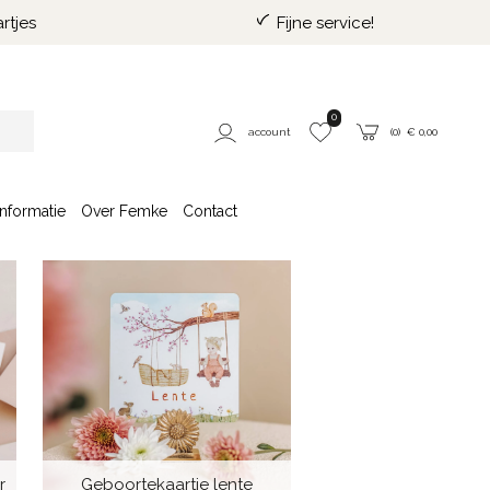
rtjes
Fijne service!
0
account
(
0
) €
0,00
Informatie
Over Femke
Contact
r
Geboortekaartje lente