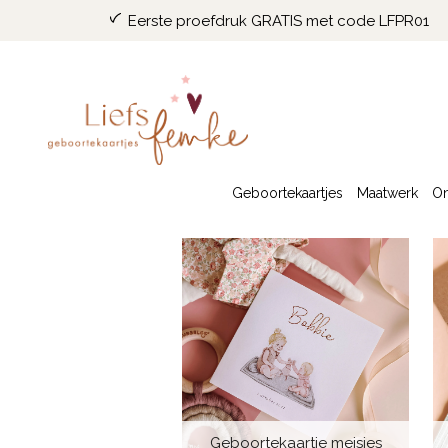
Eerste proefdruk GRATIS met code LFPR01
Geboortekaartjes
Maatwerk
On
Geboortekaartje meisjes