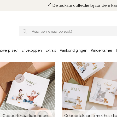
De leukste collectie bijzondere kaa
twerp zelf
Enveloppen
Extra's
Aankondigingen
Kinderkamer
Geboortekaartje jongens
Geboortekaartje met huisdie