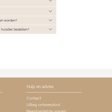
sten worden?
n huisdier bestellen?
Hulp en advies
Contact
Uitleg ontwerptool
Meestgestelde vragen